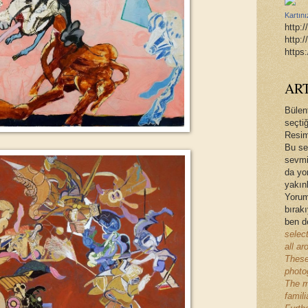
Kartını
http:
http:
https
AR
Bülen
seçtiğ
Resim,
Bu se
sevmi
da yo
yakınl
Yorum
bırak
ben d
selec
all ar
These
photog
The m
famili