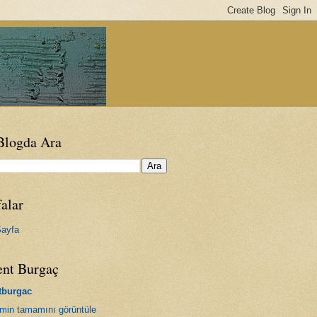
Blogda Ara
alar
ayfa
ent Burgaç
tburgac
limin tamamını görüntüle