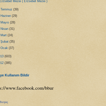
Erzsébet Mezei ( Erzsebet Mezei )
►
Temmuz
(39)
►
Haziran
(29)
►
Mayıs
(28)
►
Nisan
(31)
►
Mart
(24)
►
Şubat
(35)
►
Ocak
(37)
013
(603)
012
(385)
ye Kullanım Bildir
ps://www.facebook.com/bbur
 Burgaç