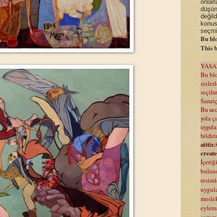
onlarl
düşün
değil
konus
seçmi
Bu blo
This b
YASA
Bu blo
sizle
seçilmi
Sanatç
Bu ned
yola ç
uygula
bildir
aittir
.
create
İçeriğ
bulunm
resiml
uygul
meslek
eylemi
sorum