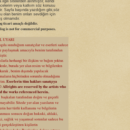
a ilgili sitelerden alınmıştır, kendi
celerim veya katkım söz konusu
dir. Sayfa başında yazdığım gibi,söz
u olan benim onları sevdiğim için
ş olmamdır.
g ticari amaçlı değildir.
log is not for commercial purposes.
L UYARI
gda sunduğum sanatçılar ve eserleri sadece
rle paylaşmak amacıyla benim tarafımdan
ştir.
ılarla herhangi bir ilişkim ve bağım yoktur.
enle, burada yer alan resim ve bilgilerden
ıkarak , benim dışımda yapılacak
maların hiçbirinden sorumlu olmadığımı
irim.
Eserlerin tüm hakları sanatçıya
© Allrights are reserved by the artists who
d the works referenced herein.
.
i başkaları tarafından doğru ve geçerli
ayabilir. Sitede yer alan yazıların ve
erin her türlü kullanımı ve bilgilerin
anması sonucu doğan hukuki, ahlaki,
i, sağlık ve yaşamsal sorunlar sadece bu
 gerçekleştiren kişilerin
luluğundadır. Bunlardan dolayı ortaya