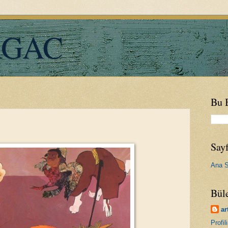
RGAC
Bu 
Sayf
Ana S
Bül
ar
Profi