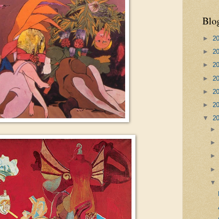
Blo
►
2
►
2
►
2
►
2
►
2
►
2
▼
2