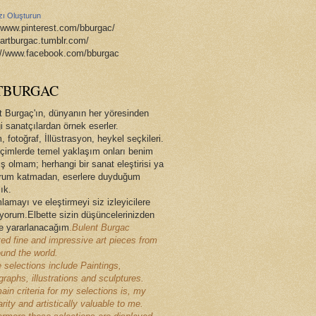
zı Oluşturun
//www.pinterest.com/bburgac/
//artburgac.tumblr.com/
://www.facebook.com/bburgac
TBURGAC
t Burgaç'ın, dünyanın her yöresinden
i sanatçılardan örnek eserler.
 fotoğraf, İllüstrasyon, heykel seçkileri.
çimlerde temel yaklaşım onları benim
ş olmam; herhangi bir sanat eleştirisi ya
rum katmadan, eserlere duyduğum
ık.
lamayı ve eleştirmeyi siz izleyicilere
ıyorum.Elbette sizin düşüncelerinizden
e yararlanacağım
.
Bulent Burgac
ted fine and impressive art pieces from
ound the world.
 selections include Paintings,
raphs, illustrations and sculptures.
ain criteria for my selections is, my
arity and artistically valuable to me.