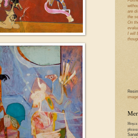
Furth
withou
are d
the s
On the
evalu
I wil
though
Resiml
image
Mer
Hoşca 
pleasa
Sanatç