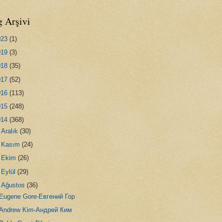
g Arşivi
023
(1)
019
(3)
018
(35)
017
(52)
016
(113)
015
(248)
014
(368)
►
Aralık
(30)
►
Kasım
(24)
►
Ekim
(26)
►
Eylül
(29)
▼
Ağustos
(36)
Eugene Gore-Евгений Гор
Andrew Kim-Андрей Ким