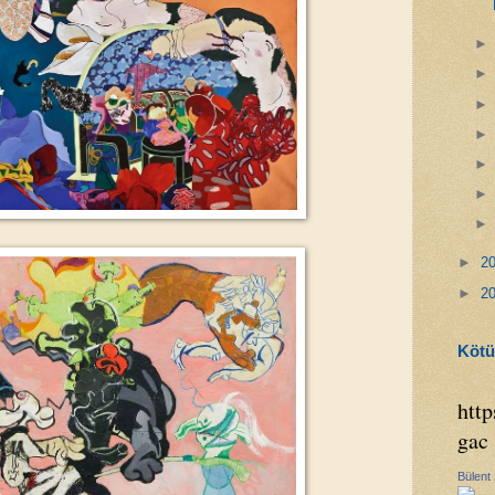
►
2
►
2
Kötü
htt
gac
Bülent