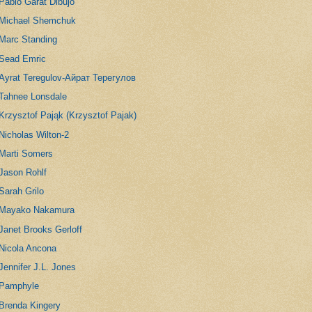
Pablo Garat Dibujo
Michael Shemchuk
Marc Standing
Sead Emric
Ayrat Teregulov-Айрат Терегулов
Tahnee Lonsdale
Krzysztof Pająk (Krzysztof Pajak)
Nicholas Wilton-2
Marti Somers
Jason Rohlf
Sarah Grilo
Mayako Nakamura
Janet Brooks Gerloff
Nicola Ancona
Jennifer J.L. Jones
Pamphyle
Brenda Kingery