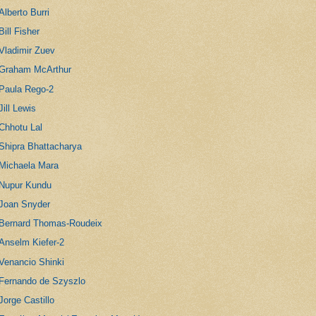
Alberto Burri
Bill Fisher
Vladimir Zuev
Graham McArthur
Paula Rego-2
Jill Lewis
Chhotu Lal
Shipra Bhattacharya
Michaela Mara
Nupur Kundu
Joan Snyder
Bernard Thomas-Roudeix
Anselm Kiefer-2
Venancio Shinki
Fernando de Szyszlo
Jorge Castillo