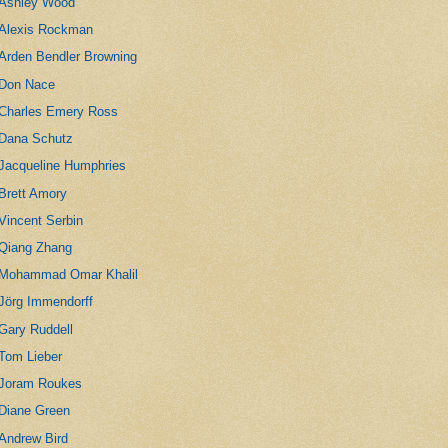
Ashley Wood
Alexis Rockman
Arden Bendler Browning
Don Nace
Charles Emery Ross
Dana Schutz
Jacqueline Humphries
Brett Amory
Vincent Serbin
Qiang Zhang
Mohammad Omar Khalil
Jörg Immendorff
Gary Ruddell
Tom Lieber
Joram Roukes
Diane Green
Andrew Bird