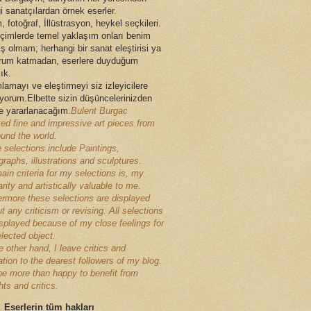
i sanatçılardan örnek eserler.
 fotoğraf, İllüstrasyon, heykel seçkileri.
çimlerde temel yaklaşım onları benim
ş olmam; herhangi bir sanat eleştirisi ya
rum katmadan, eserlere duyduğum
ık.
lamayı ve eleştirmeyi siz izleyicilere
ıyorum.Elbette sizin düşüncelerinizden
e yararlanacağım
.
Bulent Burgac
ted fine and impressive art pieces from
ound the world.
 selections include Paintings,
raphs, illustrations and sculptures.
ain criteria for my selections is, my
arity and artistically valuable to me.
ermore these selections are displayed
t any criticism or revising. All selections
isplayed because of my close feelings for
elected object.
 other hand, I leave critics and
ation to the dearest followers of my blog.
l be more than happy to benefit from
ts and critics.
Eserlerin tüm hakları