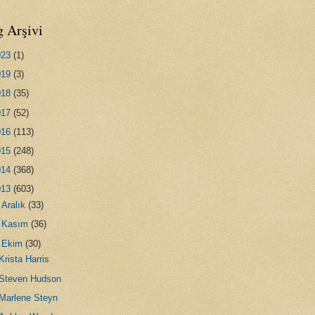
g Arşivi
023
(1)
019
(3)
018
(35)
017
(52)
016
(113)
015
(248)
014
(368)
013
(603)
►
Aralık
(33)
►
Kasım
(36)
▼
Ekim
(30)
Krista Harris
Steven Hudson
Marlene Steyn