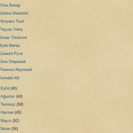
Elisa Baregi
Selena Maestrini
Hiroyasu Tsuri
Feyyaz İnanç
Jonas Törnkvist
Tyeb Mehta
Ganesh Pyne
Gina Stepaniuk
Florence Reymond
Jumaldi Alfi
►
Eylül
(40)
►
Ağustos
(44)
►
Temmuz
(58)
►
Haziran
(45)
►
Mayıs
(92)
►
Nisan
(56)