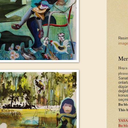
Resiml
image
Mer
Hoşca 
pleasa
Sanatç
onlarl
düşün
değil
konus
seçmi
Bu blo
This b
YASA
Bu blo