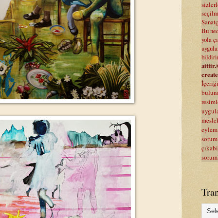
sizle
seçilmi
Sanatç
Bu ned
yola ç
uygula
bildir
aittir
.
create
İçeriğ
bulunm
resiml
uygul
meslek
eylemi
sorum
çıkabi
sorum
Tran