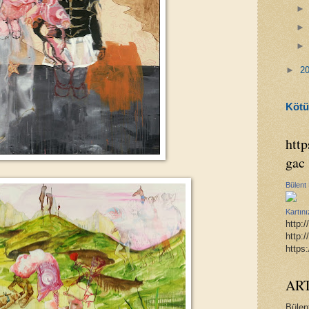
►
2
Kötü
htt
gac
Bülent
Kartını
http:
http:
https
AR
Bülen