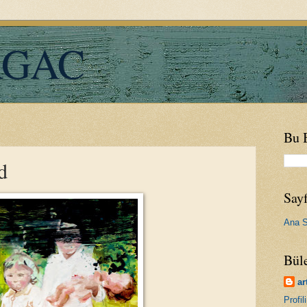
RGAC
Bu 
d
Sayf
Ana S
Bül
ar
Profi