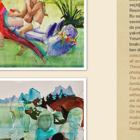
seçtiğ
Resim,
Bu se
sevmi
da yo
yakınl
Yorum
bırak
ben d
selec
all ar
These
photog
The m
famili
Furth
withou
are d
the s
On the
evalu
I wil
though