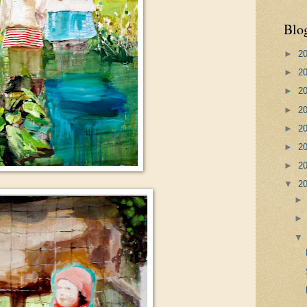
Blo
►
2
►
2
►
2
►
2
►
2
►
2
►
2
▼
2