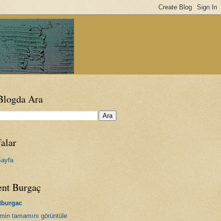
Blogda Ara
alar
ayfa
ent Burgaç
tburgac
limin tamamını görüntüle