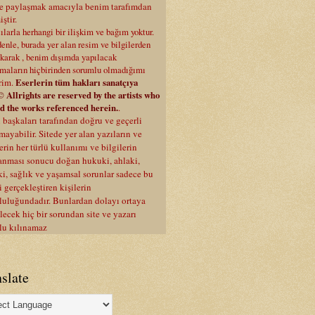
rle paylaşmak amacıyla benim tarafımdan
ştir.
ılarla herhangi bir ilişkim ve bağım yoktur.
enle, burada yer alan resim ve bilgilerden
ıkarak , benim dışımda yapılacak
maların hiçbirinden sorumlu olmadığımı
irim.
Eserlerin tüm hakları sanatçıya
© Allrights are reserved by the artists who
d the works referenced herein.
.
i başkaları tarafından doğru ve geçerli
ayabilir. Sitede yer alan yazıların ve
erin her türlü kullanımı ve bilgilerin
anması sonucu doğan hukuki, ahlaki,
i, sağlık ve yaşamsal sorunlar sadece bu
 gerçekleştiren kişilerin
luluğundadır. Bunlardan dolayı ortaya
lecek hiç bir sorundan site ve yazarı
lu kılınamaz
slate