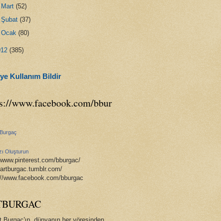
►
Mart
(52)
►
Şubat
(37)
►
Ocak
(80)
012
(385)
ye Kullanım Bildir
ps://www.facebook.com/bbur
 Burgaç
zı Oluşturun
//www.pinterest.com/bburgac/
//artburgac.tumblr.com/
://www.facebook.com/bburgac
TBURGAC
t Burgaç'ın, dünyanın her yöresinden