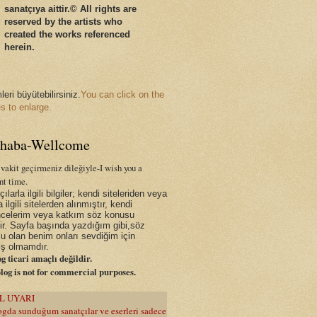
sanatçıya
aittir
.
© All
rights are
reserved by the artists who
created the works referenced
herein.
eri büyütebilirsiniz.
You can click on the
s to enlarge.
haba-Wellcome
vakit geçirmeniz dileğiyle-I wish you a
nt time.
ılarla ilgili bilgiler; kendi siteleriden veya
a ilgili sitelerden alınmıştır, kendi
celerim veya katkım söz konusu
dir. Sayfa başında yazdığım gibi,söz
u olan benim onları sevdiğim için
ş olmamdır.
g ticari amaçlı değildir.
log is not for commercial purposes.
L UYARI
gda sunduğum sanatçılar ve eserleri sadece